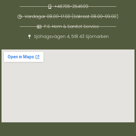
+46705-254599
Vardagar 08.00-17.00 (Säkrast 08.00-09.00)
P.S. Hem & Sanitet Service
Sjöhagsvägen 4, 518 43 Sjömarken