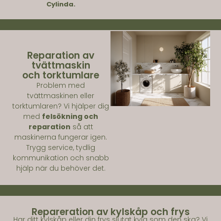
Cylinda
.
Reparation av
tvättmaskin
och torktumlare
Problem med
tvättmaskinen eller
torktumlaren? Vi hjälper dig
med
felsökning och
reparation
så att
maskinerna fungerar igen.
Trygg service, tydlig
kommunikation och snabb
hjälp när du behöver det.
Repareration av kylskåp och frys
Har ditt kylskåp eller din frys slutat kyla som den ska? Vi