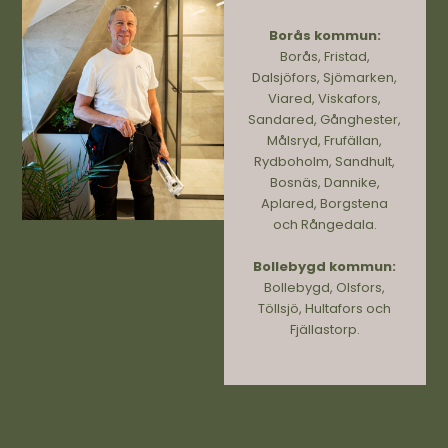
Borås kommun:
Borås, Fristad,
Dalsjöfors, Sjömarken,
Viared, Viskafors,
Sandared, Gånghester,
Målsryd, Frufällan,
Rydboholm, Sandhult,
Bosnäs, Dannike,
Aplared, Borgstena
och Rångedala.
Bollebygd kommun:
Bollebygd, Olsfors,
Töllsjö, Hultafors och
Fjällastorp.